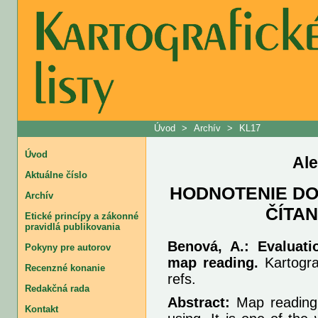
Úvod
>
Archív
>
KL17
Úvod
Al
Aktuálne číslo
HODNOTENIE DO
Archív
ČÍTA
Etické princípy a zákonné
pravidlá publikovania
Benová, A.: Evaluati
Pokyny pre autorov
map reading.
Kartograf
Recenzné konanie
refs.
Redakčná rada
Abstract:
Map reading 
Kontakt