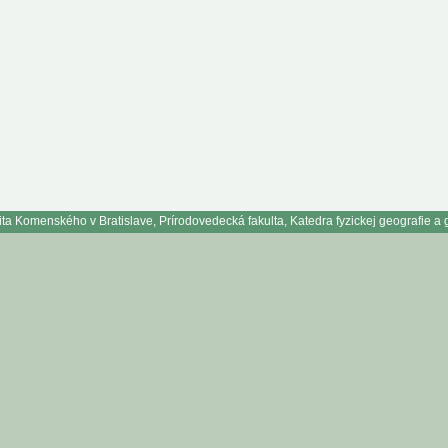
ta Komenského v Bratislave, Prírodovedecká fakulta, Katedra fyzickej geografie a 