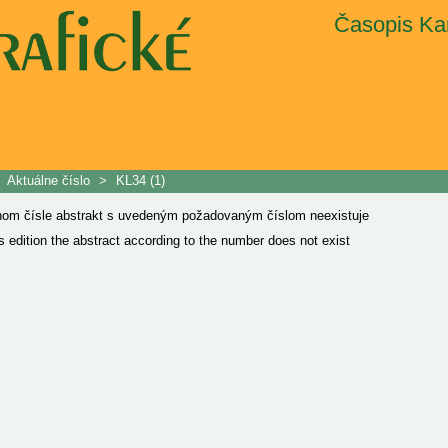
Časopis Kar
>
Aktuálne číslo
>
KL34 (1)
nom čísle abstrakt s uvedeným požadovaným číslom neexistuje
is edition the abstract according to the number does not exist