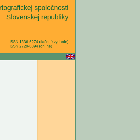
tografickej spoločnosti
Slovenskej republiky
ISSN 1336-5274 (tlačené vydanie)
ISSN 2729-8094 (online)