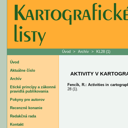
Úvod
>
Archív
>
KL28 (1)
Úvod
Aktuálne číslo
AKTIVITY V KARTOGRA
Archív
Fencík, R.: Activities in cartogra
Etické princípy a zákonné
28 (1).
pravidlá publikovania
Pokyny pre autorov
Recenzné konanie
Redakčná rada
Kontakt